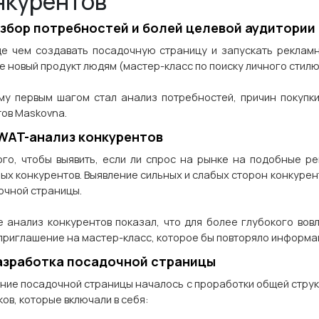
нкурентов
Разбор потребностей и болей целевой аудитории
е чем создавать посадочную страницу и запускать рекламн
е новый продукт людям (мастер-класс по поиску личного стилю
му первым шагом стал анализ потребностей, причин покупк
тов Maskovna.
SWAT-анализ конкурентов
ого, чтобы выявить, если ли спрос на рынке на подобные р
ых конкурентов. Выявление сильных и слабых сторон конкурент
очной страницы.
е анализ конкурентов показал, что для более глубокого вов
приглашение на мастер-класс, которое бы повторяло информа
Разработка посадочной страницы
ние посадочной страницы началось с проработки общей структ
ков, которые включали в себя: