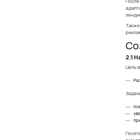
После
адапт
лендин
Также
рекла
Со
2.1 
Цель 
Ра
Задач
по
ув
пр
Посети