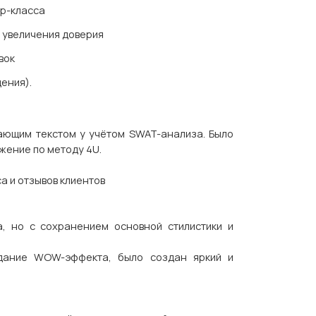
ер-класса
 увеличения доверия
вок
ения).
ающим текстом у учётом SWAT-анализа. Было
жение по методу 4U.
а и отзывов клиентов
, но с сохранением основной стилистики и
здание WOW-эффекта, было создан яркий и