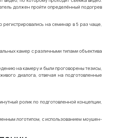
т видео, по которому проходит съёмка видео.
ователь должен пройти определённый подогрев
о регистрировались на семинар в 5 раз чаще,
нальных камер с различными типами объектива
едению на камеру и были проговорены тезисы,
живого диалога, отвечая на подготовленные
инутный ролик по подготовленной концепции,
енным логотипом, с использованием моушен-