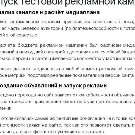
пуск тестовой рекламной ка
Анализ каналов и расчёт медиаплана
лее оптимальным каналом привлечения клиентов на посад
ная часть целевой аудитории (по платежёспособности и гото
ой этой соцсетью.
асчёта бюджета рекламной кампании был расписан медиа
альный и наихудший сценарий, где расчитывался общий бюдже
ом конверсии на сайте и желаемого количество участников на
ощью данного медиаплана в любой момент рекламной камп
вые метрики, подставив реальные показатели конверсий сайта 
Создание объявлений и запуск рекламы
к цена перехода на сайт зависит от кликабельности объявлени
ния стоимости привлечения клиентов были протестированы 
лений.
 отслеживались самые эффективные объявления не с точки зрен
й стоимости заявки на сайте, так как это позволяет сделать
ались, а для эффективных увеличивалась ставка.