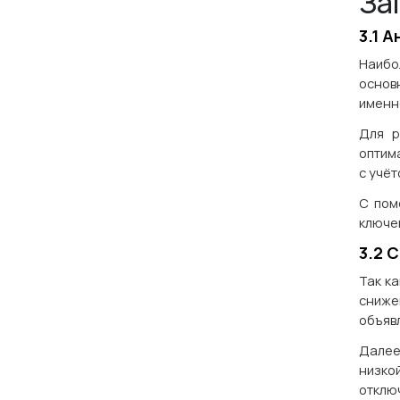
За
3.1 
Наибо
основ
именн
Для р
оптим
с учёт
С пом
ключе
3.2 
Так ка
сниже
объяв
Далее
низко
отключ