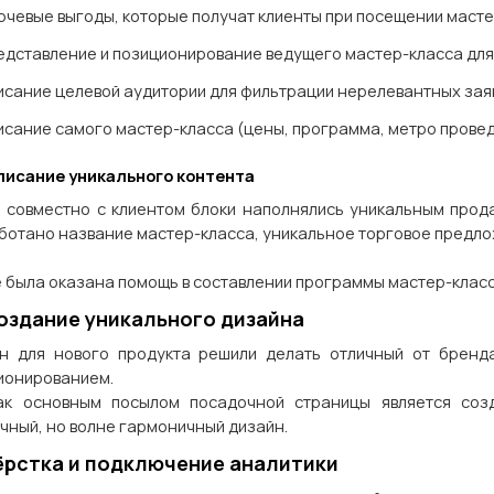
ючевые выгоды, которые получат клиенты при посещении маст
едставление и позиционирование ведущего мастер-класса для
исание целевой аудитории для фильтрации нерелевантных зая
исание самого мастер-класса (цены, программа, метро провед
аписание уникального контента
 совместно с клиентом блоки наполнялись уникальным прод
ботано название мастер-класса, уникальное торговое предло
е была оказана помощь в составлении программы мастер-класс
Создание уникального дизайна
н для нового продукта решили делать отличный от бренда
ионированием.
ак основным посылом посадочной страницы является со
чный, но волне гармоничный дизайн.
Вёрстка и подключение аналитики