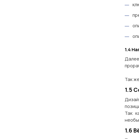
кл
пр
оп
оп
1.4 Н
Далее
прора
Так ж
1.5 
Дизай
позиц
Так к
необы
1.6 