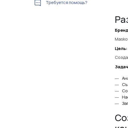
Требуется помощь?
Ра
Бренд
Masko
Цель:
Созда
Задач
Ан
Съ
Со
На
За
Cо