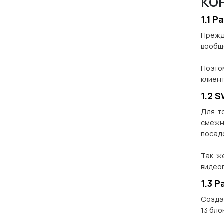
ко
1.1 
Прежд
вообщ
Поэто
клиен
1.2 
Для т
смежн
посад
Так ж
видео
1.3 
Созда
13 бло