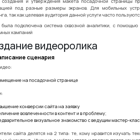
 создания и утверждения макета посадочной страницы пр
ацией под разные размеры экранов. Для мобильных устр
га, так как целевая аудитория данной услуги часто пользуют
 была подключена система сквозной аналитики, с помощью
мных кампаний
здание видеоролика
Написание сценария
видео:
змещение на посадочной странице
и:
вышение конверсии сайта на заявку
еличение вовлеченности в контент и в проблему;
едварительное визуальное знакомство с ведущим мастер-клас
тели сайта делятся на 2 типа: те, кому нравится изучать тек