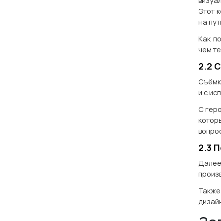
визуа
Этот 
на пут
Как п
чем те
2.2 
Съёмк
и с и
С гер
котор
вопро
2.3 
Далее
произ
Также
дизай