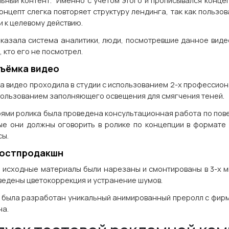
льный контент. Именно с учётом этого и прописывался концеп
концепт слегка повторяет структуру лендинга, так как польз
и к целевому действию.
оказала система аналитики, люди, посмотревшие данное виде
, кто его не посмотрел.
Съёмка видео
а видео проходила в студии с использованием 2-х профессио
спользованием заполняющего освещения для смягчения теней.
оями ролика была проведена консультационная работа по пов
ые они должны оговорить в ролике по концепции в формате 
сы.
Постпродакшн
 исходные материалы были нарезаны и смонтированы в 3-х м
ведены цветокоррекция и устранение шумов.
 была разработан уникальный анимированный преролл с фирм
на.