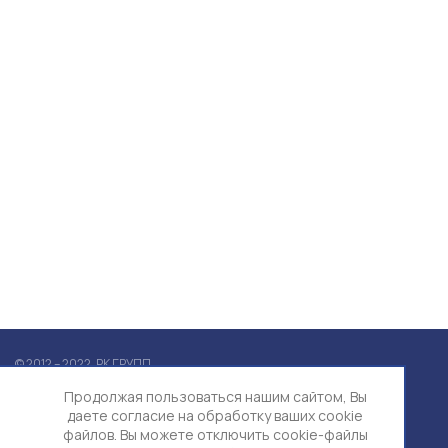
Возможности
Финансирование
Бизнес-
Тарифы и цены
Управление
планирование
Кейсы
Управленческий
учет
Компания
О компании
Услуги
Проекты
Пресс-центр
Контакты
© 2012 – 2022, РК ГРУПП
Политика конфиденциальности
Продолжая пользоваться нашим сайтом, Вы
даете согласие на обработку ваших cookie
Условия использования
файлов. Вы можете отключить cookie-файлы
Использование cookie